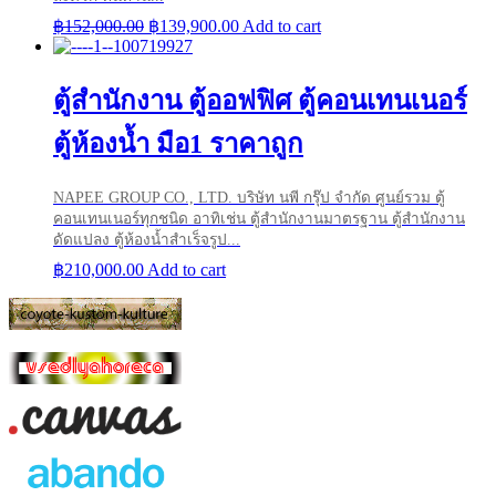
Original
Current
฿
152,000.00
฿
139,900.00
Add to cart
price
price
was:
is:
฿152,000.00.
฿139,900.00.
ตู้สำนักงาน ตู้ออฟฟิศ ตู้คอนเทนเนอร์
ตู้ห้องน้ำ มือ1 ราคาถูก
NAPEE GROUP CO., LTD. บริษัท นพี กรุ๊ป จำกัด ศูนย์รวม ตู้
คอนเทนเนอร์ทุกชนิด อาทิเช่น ตู้สำนักงานมาตรฐาน ตู้สำนักงาน
ดัดแปลง ตู้ห้องน้ำสำเร็จรูป...
฿
210,000.00
Add to cart