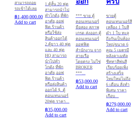
ออก
ครบ
สามารถถอย
1.ตู้สั้น 20 ฟุต
รถเข้าได้เลย
สามารถนำไป
ทำโกดัง,ที่พัก
*** ขาย ตู้
ขายตู้
฿
1,400,000.00
อาศํย,ออฟ
คอนเทนเนอร์
คอนเทนเนอร์สี
Add to cart
ฟิต.ร้านค้า
มือสอง สภาพ
เหลือง 1 ใบสี
หรือใช้ส่ง
เกรด ส่งออก ตู้
ดำ 1 ใบ ทะลุ
สินค้าออกได้
คอนเทนเนอร์
ถึงกันเป็นห้อง
2.ตู้ยาว 40 ฟุต
ออฟฟิต
ใหญ่ขนาด 6
และ 40 ฟุต
สำนักงาน จาก
คูณ 5 เมตรมี
HQ สามารถ
สายเรือ
หลังคาเมทัล
นำไปทำ
โดยตรง ไม่ใช่
ชีททาสีพ่นสี
โกดัง,ที่พัก
BROKER
เรียบร้อยเพิ่ง
อาศํย,ออฟ
***...
สร้างเสร็จ
ฟิต.ร้านค้า
ใหม่ใหม่ไม่ถึง
฿
53,000.00
หรือส่งสินค้า
6 เดือน สั่งทำ
Add to cart
ออกได้ $..ตู้
พิเศษ ราคา
คอนเทนเนอร์
เกือบ...
20ฟุต ราคา...
฿
279,000.00
฿
35,000.00
Add to cart
Add to cart