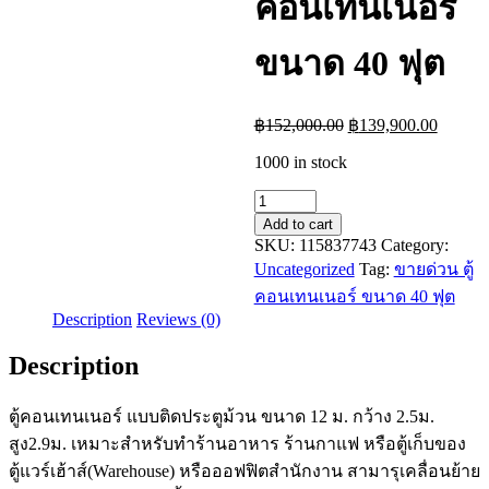
คอนเทนเนอร์
ขนาด 40 ฟุต
Original
Current
฿
152,000.00
฿
139,900.00
price
price
1000 in stock
was:
is:
฿152,000.00.
฿139,9
ขาย
Add to cart
ด่วน
SKU:
115837743
Category:
ตู้
Uncategorized
Tag:
ขายด่วน ตู้
คอนเทนเนอร์
คอนเทนเนอร์ ขนาด 40 ฟุต
ขนาด
Description
Reviews (0)
40
ฟุต
Description
quantity
ตู้คอนเทนเนอร์ แบบติดประตูม้วน ขนาด 12 ม. กว้าง 2.5ม.
สูง2.9ม. เหมาะสำหรับทำร้านอาหาร ร้านกาแฟ หรือตู้เก็บของ
ตู้แวร์เฮ้าส์(Warehouse) หรือออฟฟิตสำนักงาน สามารุเคลื่อนย้าย