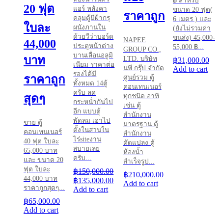
฿ สำหรับ
20 ฟุต
แอร์ หลังคา
ขนาด 20 ฟุต(
ราคาถูก
คลุมตู้มีฝ้ากรุ
6 เมตร ) และ
ใบละ
ผนังภานใน
(ยังไม่รวมค่า
ด้วยวีว่าบอร์ด
ขนส่ง) 45,000-
NAPEE
44,000
ประตูหน้าต่าง
55,000 ฿...
GROUP CO.,
บานเลื่อนอลูมิ
บาท
LTD. บริษัท
฿
31,000.00
เนียม ราคาต่อ
นพี กรุ๊ป จำกัด
Add to cart
รองได้มี
ราคาถูก
ศูนย์รวม ตู้
ทั้งหมด 14ตู้
คอนเทนเนอร์
ครับ ลด
ทุกชนิด อาทิ
สุดๆ
กระหน่ำกันไป
เช่น ตู้
อีก แบบตู้
สำนักงาน
พัดลม เอาไป
ขาย ตู้
มาตรฐาน ตู้
ตั้งในสวนใน
คอนเทนเนอร์
สำนักงาน
ไร่siteงาน
40 ฟุต ใบละ
ดัดแปลง ตู้
สบายเลย
65,000 บาท
ห้องน้ำ
ครับ...
และ ขนาด 20
สำเร็จรูป...
ฟุต ใบละ
฿
150,000.00
฿
210,000.00
44,000 บาท
Original
Current
฿
135,000.00
Add to cart
ราคาถูกสุดๆ...
price
price
Add to cart
was:
is:
฿
65,000.00
฿150,000.00.
฿135,000.00.
Add to cart