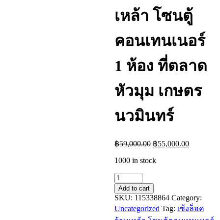
เหล้า โซนตู้
คอนเทนเนอร์
1 ห้อง ที่ตลาด
หัวมุม เกษตร
นวมินทร์
Original
Current
฿
59,000.00
฿
55,000.00
price
price
1000 in stock
was:
is:
฿59,000.00.
฿55,000.0
เซ้ง
Add to cart
ล็อค
SKU:
115338864
Category:
ร้าน
Uncategorized
Tag:
เซ้งล็อค
เหล้า