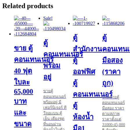
Related products
Sale!
ตู้
ตู้
ตู้
ขาย ตู้
สำนักงาน
คอนเทนเ
คอนเทนเนอร์
คอนเทนเนอร์
ตู้
มือสอง
พร้อม
40 ฟุต
ออฟฟิศ
(ราคา
อยู่
ใบละ
ตู้
ถูก)
65,000
ขายตู้
คอนเทนเนอร์
คอนเทนเนอร์
จำหน่ายตู้
บาท
พร้อมอยู่ มี
คอนเทนเนอร์
ตู้
เฟอร์นิเจอร์ ที
มือสอง ราคา
และ
วีจอเเบน ตู้
ตามสภาพ
ห้องน้ำ
เย็น เตียงชุด
ราคาตั้งแต่
ขนาด
ที่นอนม่าน
31000-45,000
มือ1
ห้องน้ำในตัว