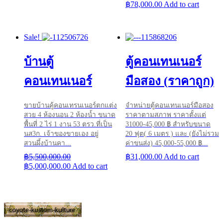
฿
78,000.00
Add to cart
Sale!
บ้านตู้
ตู้คอนเทนเนอร์
คอนเทนเนอร์
มือสอง (ราคาถูก)
ขายบ้านคู้คอนเทรนเนอร์ตกแต่ง
จำหน่ายตู้คอนเทนเนอร์มือสอง
สวย 4 ห้องนอน 2 ห้องน้ำ ขนาด
ราคาตามสภาพ ราคาตั้งแต่
พื้นที่ 2 ไร่ 1 งาน 53 ตรว.ที่เป็น
31000-45,000 ฿ สำหรับขนาด
นส3ก. เจ้าของขายเอง อยู่
20 ฟุต( 6 เมตร ) และ (ยังไม่รวม
สวนผึ้งบ้านคา...
ค่าขนส่ง) 45,000-55,000 ฿...
฿
5,500,000.00
฿
31,000.00
Add to cart
Original
Current
฿
5,000,000.00
Add to cart
price
price
was:
is:
฿5,500,000.00.
฿5,000,000.00.